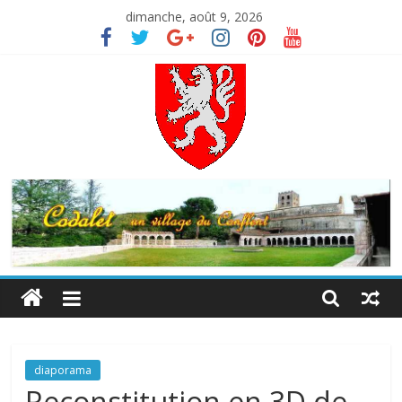
Skip
dimanche, août 9, 2026
to
content
Codalet
Porte
du
Conflent
diaporama
Reconstitution en 3D de