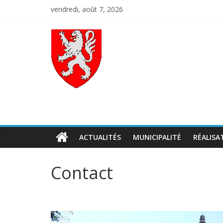
Skip
vendredi, août 7, 2026
to
content
Codalet
Porte
du
Conflent
ACTUALITÉS
MUNICIPALITÉ
RÉALISA
Contact