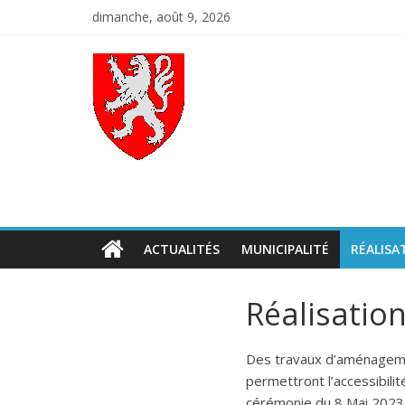
Skip
dimanche, août 9, 2026
to
content
Codalet
Porte
du
Conflent
ACTUALITÉS
MUNICIPALITÉ
RÉALISA
Réalisatio
Des travaux d’aménagemen
permettront l’accessibili
cérémonie du 8 Mai 2023 