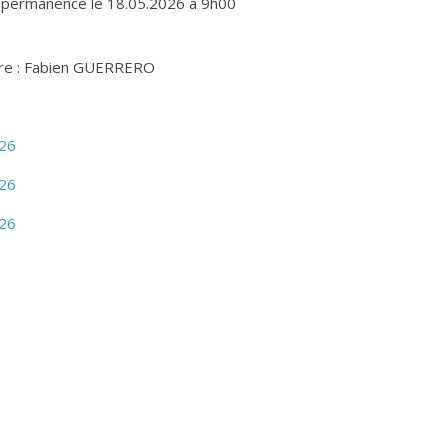
 permanence le 18.05.2026 à 9h00
re : Fabien GUERRERO
026
026
026