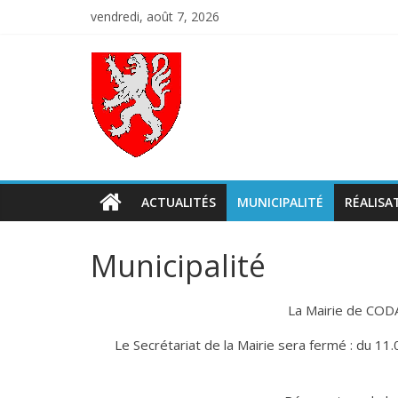
Skip
vendredi, août 7, 2026
to
content
Codalet
Porte
du
Conflent
ACTUALITÉS
MUNICIPALITÉ
RÉALISA
Municipalité
La Mairie de COD
Le Secrétariat de la Mairie sera fermé : du 1