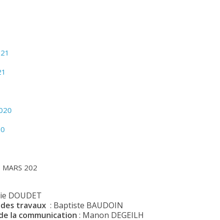
021
21
020
20
20 MARS 202
lie DOUDET
 des travaux
: Baptiste BAUDOIN
 /de la communication
: Manon DEGEILH