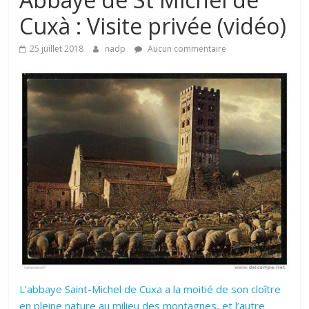
Cuxà : Visite privée (vidéo)
25 juillet 2018
nadp
Aucun commentaire
L’abbaye Saint-Michel de Cuxa a la moitié de son cloître
en pleine nature au milieu des montagnes, et l’autre