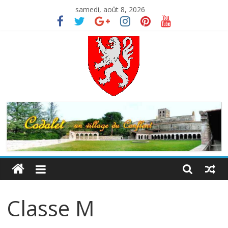
Skip
samedi, août 8, 2026
to
content
Codalet
Porte
du
Conflent
Classe M