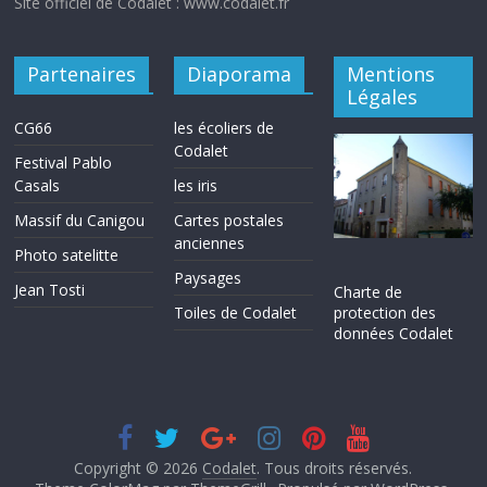
Site officiel de Codalet : www.codalet.fr
Partenaires
Diaporama
Mentions
Légales
CG66
les écoliers de
Codalet
Festival Pablo
Casals
les iris
Massif du Canigou
Cartes postales
anciennes
Photo satelitte
Paysages
Jean Tosti
Charte de
protection des
Toiles de Codalet
données Codalet
Copyright © 2026
Codalet
. Tous droits réservés.