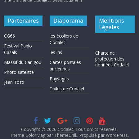
Site officiel de Codalet : www.codalet.fr
Partenaires
Diaporama
Mentions
Légales
CG66
les écoliers de
Codalet
Festival Pablo
Casals
les iris
Charte de
protection des
Massif du Canigou
Cartes postales
données Codalet
anciennes
Photo satelitte
Paysages
Jean Tosti
Toiles de Codalet
Copyright © 2026
Codalet
. Tous droits réservés.
Theme ColorMag par
ThemeGrill.
. Propulsé par
WordPress
.