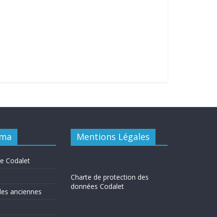
ama
Mentions Légales
de Codalet
Charte de protection des
données Codalet
les anciennes