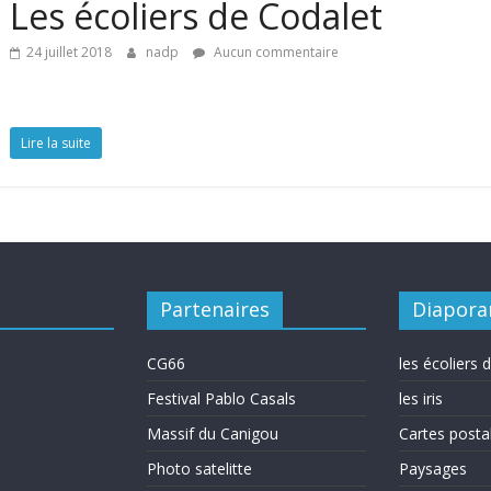
Les écoliers de Codalet
24 juillet 2018
nadp
Aucun commentaire
Lire la suite
Partenaires
Diapor
CG66
les écoliers 
Festival Pablo Casals
les iris
Massif du Canigou
Cartes posta
Photo satelitte
Paysages