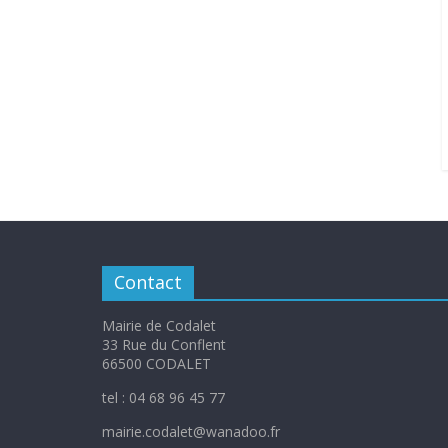
Contact
Mairie de Codalet
33 Rue du Conflent
66500 CODALET
tel : 04 68 96 45 77
mairie.codalet@wanadoo.fr