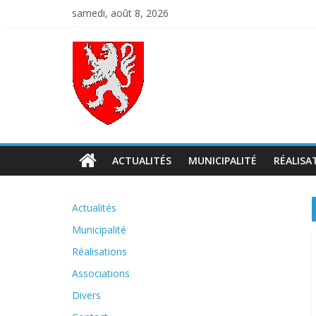
Skip
samedi, août 8, 2026
to
content
Codalet
Porte
du
Conflent
ACTUALITÉS
MUNICIPALITÉ
RÉALISA
Actualités
Municipalité
Réalisations
Associations
Divers